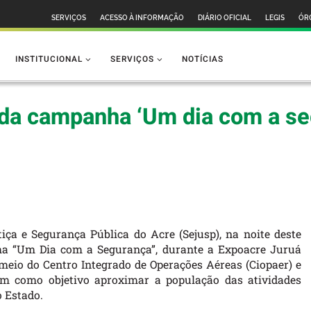
SERVIÇOS
ACESSO À INFORMAÇÃO
DIÁRIO OFICIAL
LEGIS
ÓR
INSTITUCIONAL
SERVIÇOS
NOTÍCIAS
o da campanha ‘Um dia com a s
iça e Segurança Pública do Acre (Sejusp), na noite deste
nha “Um Dia com a Segurança”, durante a Expoacre Juruá
meio do Centro Integrado de Operações Aéreas (Ciopaer) e
em como objetivo aproximar a população das atividades
o Estado.