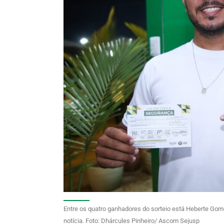
Entre os quatro ganhadores do sorteio está Heberte Gom
notícia. Foto: Dhárcules Pinheiro/ Ascom Sejusp