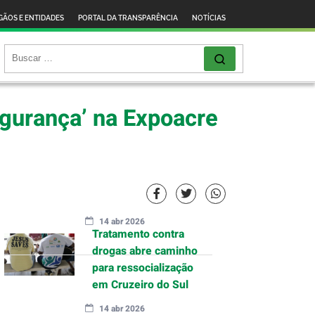
GÃOS E ENTIDADES
PORTAL DA TRANSPARÊNCIA
NOTÍCIAS
egurança’ na Expoacre
14 abr 2026
Tratamento contra
drogas abre caminho
para ressocialização
em Cruzeiro do Sul
14 abr 2026