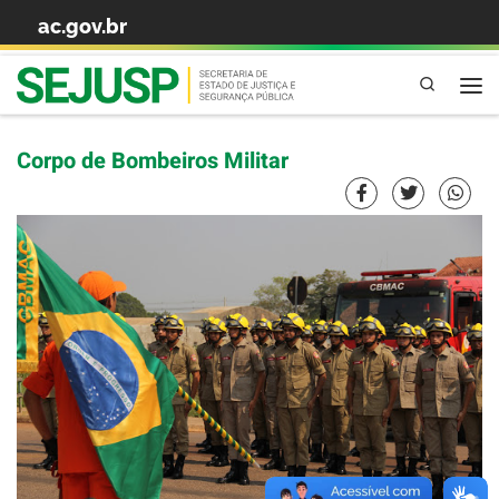
ac.gov.br
Skip to content
Pesquisa
Corpo de Bombeiros Militar