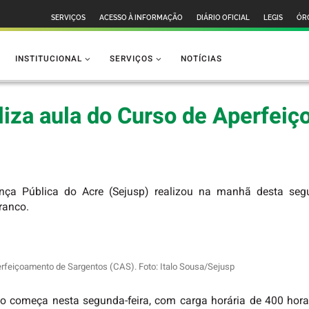
SERVIÇOS
ACESSO À INFORMAÇÃO
DIÁRIO OFICIAL
LEGIS
ÓR
INSTITUCIONAL
SERVIÇOS
NOTÍCIAS
liza aula do Curso de Aperfei
nça Pública do Acre (Sejusp) realizou na manhã desta segu
Branco.
erfeiçoamento de Sargentos (CAS). Foto: Italo Sousa/Sejusp
urso começa nesta segunda-feira, com carga horária de 400 hor