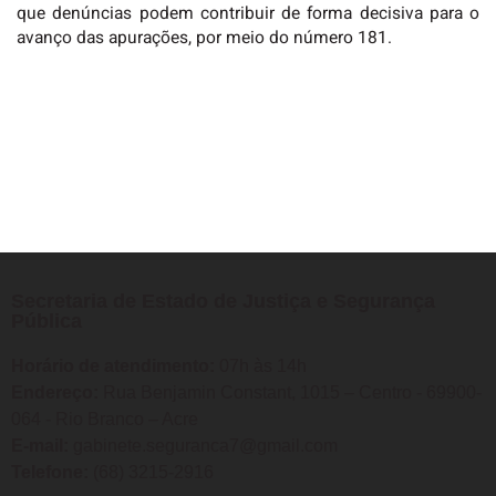
que denúncias podem contribuir de forma decisiva para o
avanço das apurações, por meio do número 181.
Secretaria de Estado de Justiça e Segurança
Pública
Horário de atendimento:
07h às 14h
Endereço:
Rua Benjamin Constant, 1015 – Centro - 69900-
064 - Rio Branco – Acre
E-mail:
gabinete.seguranca7@gmail.com
Telefone:
(68) 3215-2916