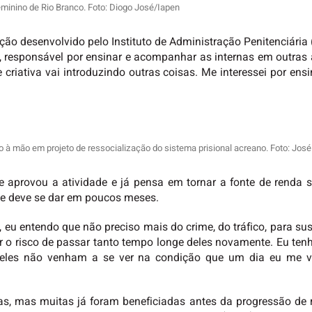
eminino de Rio Branco. Foto: Diogo José/Iapen
ação desenvolvido pelo Instituto de Administração Penitenciária
niz, responsável por ensinar e acompanhar as internas em outras
riativa vai introduzindo outras coisas. Me interessei por ensina
 à mão em projeto de ressocialização do sistema prisional acreano. Foto: Jos
que aprovou a atividade e já pensa em tornar a fonte de renda s
e deve se dar em poucos meses.
eu entendo que não preciso mais do crime, do tráfico, para su
rer o risco de passar tanto tempo longe deles novamente. Eu ten
 eles não venham a se ver na condição que um dia eu me vi
as, mas muitas já foram beneficiadas antes da progressão de r