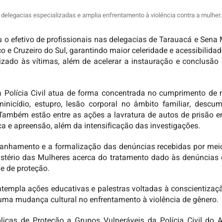
as delegacias especializadas e amplia enfrentamento à violência contra a mulher
ou o efetivo de profissionais nas delegacias de Tarauacá e Sen
 e Cruzeiro do Sul, garantindo maior celeridade e acessibilidad
do às vítimas, além de acelerar a instauração e conclusão d
a Polícia Civil atua de forma concentrada no cumprimento de
minicídio, estupro, lesão corporal no âmbito familiar, desc
Também estão entre as ações a lavratura de autos de prisão e
 e apreensão, além da intensificação das investigações.
anhamento e a formalização das denúncias recebidas por meio
inistério das Mulheres acerca do tratamento dado às denúncias
e de proteção.
templa ações educativas e palestras voltadas à conscientizaç
r uma mudança cultural no enfrentamento à violência de gênero.
úblicas de Proteção a Grupos Vulneráveis da Polícia Civil do 