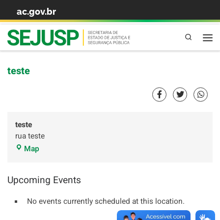
ac.gov.br
Skip to content
Pesquisa
teste
teste
rua teste
Map
Upcoming Events
No events currently scheduled at this location.