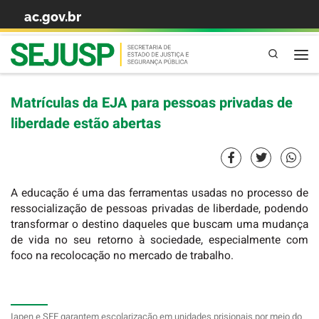
ac.gov.br
Skip to content
Pesquisa
Matrículas da EJA para pessoas privadas de
liberdade estão abertas
A educação é uma das ferramentas usadas no processo de
ressocialização de pessoas privadas de liberdade, podendo
transformar o destino daqueles que buscam uma mudança
de vida no seu retorno à sociedade, especialmente com
foco na recolocação no mercado de trabalho.
Iapen e SEE garantem escolarização em unidades prisionais por meio do