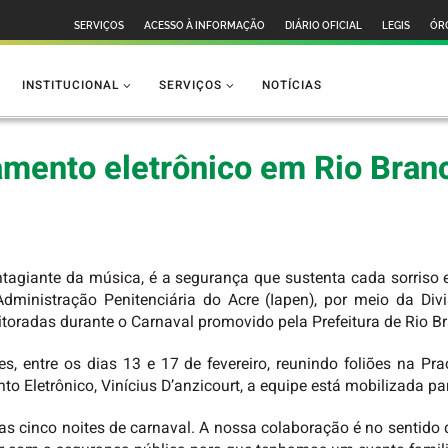
SERVIÇOS
ACESSO À INFORMAÇÃO
DIÁRIO OFICIAL
LEGIS
ÓR
INSTITUCIONAL
SERVIÇOS
NOTÍCIAS
amento eletrônico em Rio Bran
agiante da música, é a segurança que sustenta cada sorriso e
Administração Penitenciária do Acre (Iapen), por meio da Di
toradas durante o Carnaval promovido pela Prefeitura de Rio B
 entre os dias 13 e 17 de fevereiro, reunindo foliões na Pra
 Eletrônico, Vinícius D’anzicourt, a equipe está mobilizada par
as cinco noites de carnaval. A nossa colaboração é no sentido