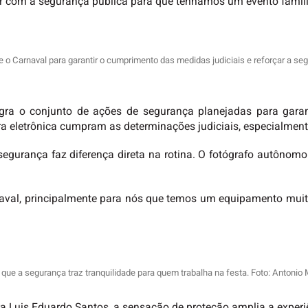
ir com a segurança pública para que tenhamos um evento familia
 o Carnaval para garantir o cumprimento das medidas judiciais e reforçar a seg
gra o conjunto de ações de segurança planejadas para garan
a eletrônica cumpram as determinações judiciais, especialmente
segurança faz diferença direta na rotina. O fotógrafo autônom
aval, principalmente para nós que temos um equipamento muito
 que a segurança traz tranquilidade para quem trabalha na festa. Foto: Antonio
ra Luis Eduardo Santos, a sensação de proteção amplia a experiê