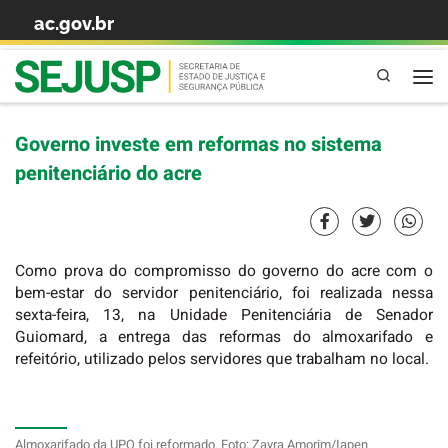
ac.gov.br
Skip to content
Pesquisa
Governo investe em reformas no sistema
penitenciário do acre
Como prova do compromisso do governo do acre com o
bem-estar do servidor penitenciário, foi realizada nessa
sexta-feira, 13, na Unidade Penitenciária de Senador
Guiomard, a entrega das reformas do almoxarifado e
refeitório, utilizado pelos servidores que trabalham no local.
Almoxarifado da UPQ foi reformado. Foto: Zayra Amorim/Iapen