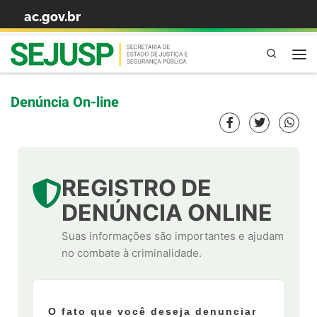
ac.gov.br
Skip to content
Pesquisa
Denúncia On-line
REGISTRO DE
DENÚNCIA ONLINE
Suas informações são importantes e ajudam
no combate à criminalidade.
O fato que você deseja denunciar