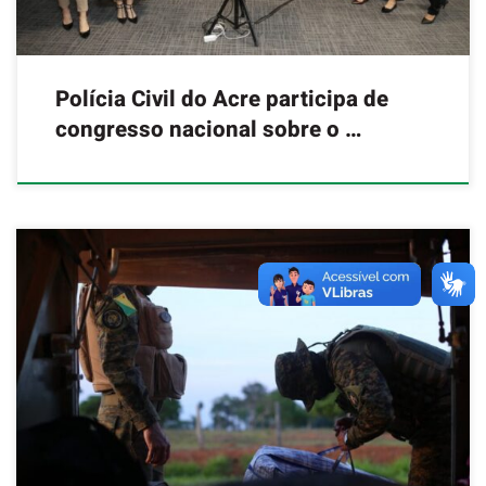
Polícia Civil do Acre participa de
congresso nacional sobre o …
A Secretaria de Estado de Justiça e Segurança Pública do Acre (Sejusp),
por meio do Grupo Especial de Operações em Fronteira (Gefron), divulgou
nesta quarta-feira, 1º, o balanço operacional referente ao primeiro
trimestre de 2026, evidenciando resultados expressivos no
enfrentamento aos crimes transfronteiriços e consolidando um novo
marco histórico nas apreensões realizadas pelo grupo no estado. Em
2025, o grupo realizou 224 operações, um aumento de 128,57% em
relação a 2024, evidenciando o fortalecimento das ações integradas e da
presença estatal nas áreas estratégicas. Segurança Pública divulga
balanço com resultados históricos de apreensões na fronteira. Foto:
Dhárcules Pinheiro/Secom De acordo […]